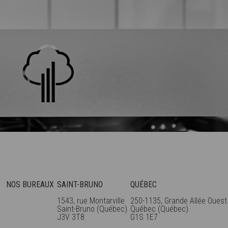
NOS BUREAUX
SAINT-BRUNO
QUÉBEC
1543, rue Montarville
250-1135, Grande Allée Ouest
Saint-Bruno (Québec)
Québec (Québec)
J3V 3T8
G1S 1E7