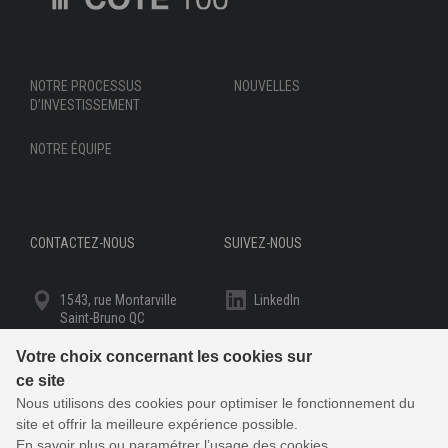
NOTRE PROCESSUS
NOUVELLES
D’INVESTISSEMENT
NOTRE ÉQUIPE
CONTACTEZ-NOUS
SUIVEZ-NOUS
1543, rue Montarville
LinkedIn
Saint-Bruno QC
J3V 3T8
YouTube
Votre choix concernant les cookies sur
1 800 454-2683
ce site
Nous utilisons des cookies pour optimiser le fonctionnement du
Écrivez-nous
site et offrir la meilleure expérience possible.
En savoir plus
ou
paramétrer
l’usage des cookies.