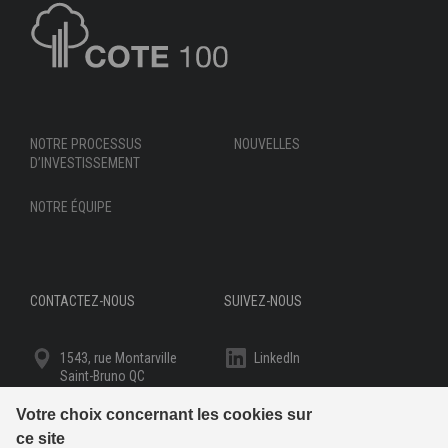
NOTRE PROCESSUS
NOUVELLES
D’INVESTISSEMENT
NOTRE ÉQUIPE
CONTACTEZ-NOUS
SUIVEZ-NOUS
1543, rue Montarville
LinkedIn
Saint-Bruno QC
J3V 3T8
YouTube
Votre choix concernant les cookies sur
1 800 454-2683
ce site