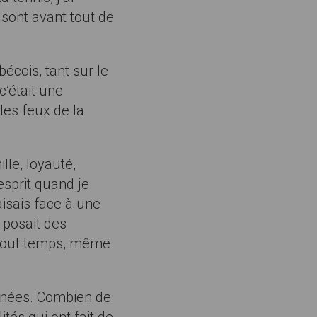
 sont avant tout de
écois, tant sur le
c’était une
les feux de la
lle, loyauté,
esprit quand je
aisais face à une
 posait des
n tout temps, même
années. Combien de