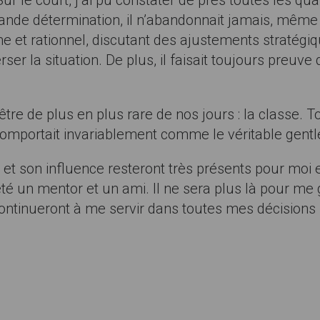
e court, j’ai pu constater de près toutes les quali
ande détermination, il n’abandonnait jamais, même
me et rationnel, discutant des ajustements stratégi
er la situation. De plus, il faisait toujours preuve
tre de plus en plus rare de nos jours : la classe. To
e comportait invariablement comme le véritable gentle
t son influence resteront très présents pour moi et,
té un mentor et un ami. Il ne sera plus là pour me 
ntinueront à me servir dans toutes mes décisions 