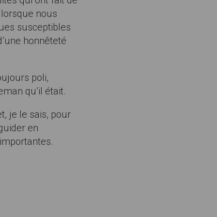
tés qui ont fait de
 lorsque nous
ques susceptibles
 d’une honnêteté
ujours poli,
man qu’il était.
 je le sais, pour
guider en
importantes.